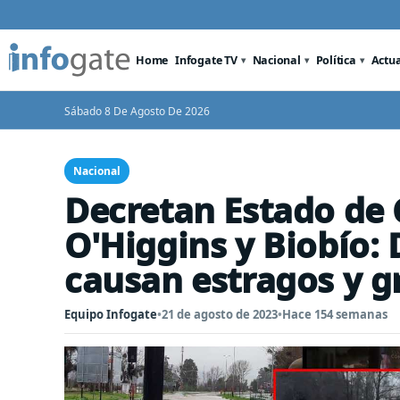
Home
Infogate TV
Nacional
Política
Actu
Sábado 8 De Agosto De 2026
Nacional
Decretan Estado de 
O'Higgins y Biobío: 
causan estragos y g
Equipo Infogate
•
21 de agosto de 2023
•
Hace 154 semanas