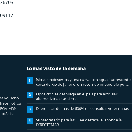
226705
209117
Lo más visto de la semana
Islas semidesiertas y una cueva con agua fluorescente
1
cerca de Río de Janeiro: un recorrido imperdible por
Angra dos Reis
Oposición se despliega en el país para articular
2
tivo, serio
alternativas al Gobierno
e hacen otros
MEGA, ADN
Diferencias de más de 600% en consultas veterinarias
3
ratégica.
Subsecretario para las FFAA destaca la labor de la
4
DIRECTEMAR