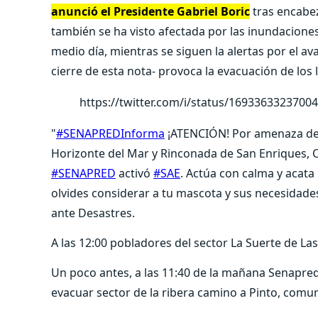
anunció el Presidente Gabriel Boric
tras encabez
también se ha visto afectada por las inundaciones
medio día, mientras se siguen la alertas por el av
cierre de esta nota- provoca la evacuación de los
https://twitter.com/i/status/1693363323700
"
#SENAPREDInforma
¡ATENCIÓN! Por amenaza de d
Horizonte del Mar y Rinconada de San Enriques,
#SENAPRED
activó
#SAE
. Actúa con calma y acata
olvides considerar a tu mascota y sus necesidade
ante Desastres.
A las 12:00 pobladores del sector La Suerte de La
Un poco antes, a las 11:40 de la mañana Senapred a
evacuar sector de la ribera camino a Pinto, comun