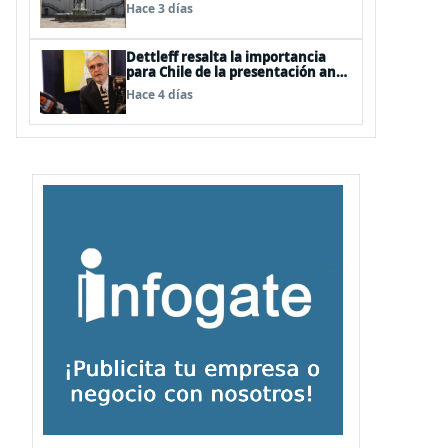
Hace 3 días
Dettleff resalta la importancia
para Chile de la presentación ante
la ONU de la Plataforma
Hace 4 días
Continental Extendida del
Archipiélago Juan Fernández