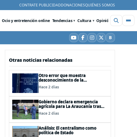
CONTRATE PUBLICIDAD
DONACIONES
QUIÉNES SOMOS
Ocio y entretención online
Tendencias
Cultura
Opinión
Videos
De
B
YouTube
Facebook
Instagram
X
Bluesky
Otras noticias relacionadas
Otro error que muestra
desconocimiento de la
Constitución: Artículo 1 consagra
Hace 2 días
resguardar la seguridad nacional y
proteger a los ciudadanos
Gobierno declara emergencia
agrícola para La Araucanía tras
desastres por pasos de sistemas
Hace 2 días
frontales
Análisis: El centralismo como
política de Estado