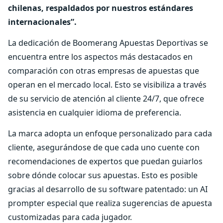
chilenas, respaldados por nuestros estándares
internacionales”.
La dedicación de Boomerang Apuestas Deportivas se
encuentra entre los aspectos más destacados en
comparación con otras empresas de apuestas que
operan en el mercado local. Esto se visibiliza a través
de su servicio de atención al cliente 24/7, que ofrece
asistencia en cualquier idioma de preferencia.
La marca adopta un enfoque personalizado para cada
cliente, asegurándose de que cada uno cuente con
recomendaciones de expertos que puedan guiarlos
sobre dónde colocar sus apuestas. Esto es posible
gracias al desarrollo de su software patentado: un AI
prompter especial que realiza sugerencias de apuesta
customizadas para cada jugador.