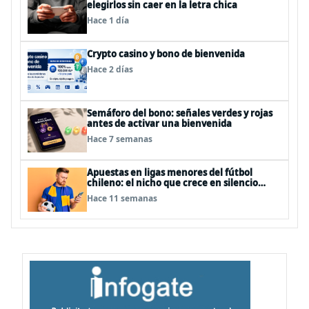
elegirlos sin caer en la letra chica
Hace 1 día
Crypto casino y bono de bienvenida
Hace 2 días
Semáforo del bono: señales verdes y rojas
antes de activar una bienvenida
Hace 7 semanas
Apuestas en ligas menores del fútbol
chileno: el nicho que crece en silencio
entre datos, streaming y nuevas
Hace 11 semanas
audiencias