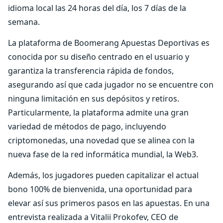
idioma local las 24 horas del día, los 7 días de la
semana.
La plataforma de Boomerang Apuestas Deportivas es
conocida por su diseño centrado en el usuario y
garantiza la transferencia rápida de fondos,
asegurando así que cada jugador no se encuentre con
ninguna limitación en sus depósitos y retiros.
Particularmente, la plataforma admite una gran
variedad de métodos de pago, incluyendo
criptomonedas, una novedad que se alinea con la
nueva fase de la red informática mundial, la Web3.
Además, los jugadores pueden capitalizar el actual
bono 100% de bienvenida, una oportunidad para
elevar así sus primeros pasos en las apuestas. En una
entrevista realizada a Vitalii Prokofev, CEO de