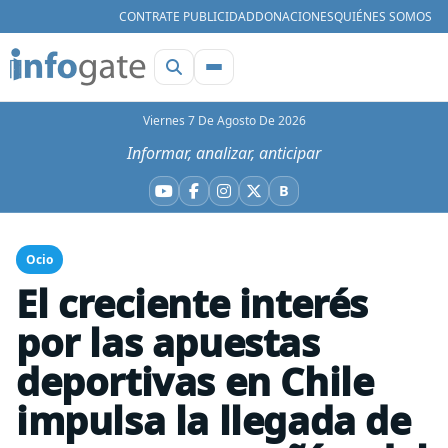
CONTRATE PUBLICIDAD
DONACIONES
QUIÉNES SOMOS
Viernes 7 De Agosto De 2026
Informar, analizar, anticipar
B
YouTube
Facebook
Instagram
X
Bluesky
Ocio
El creciente interés
por las apuestas
deportivas en Chile
impulsa la llegada de