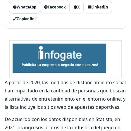
🟢
WhatsApp
🔵
Facebook
⚫
X
🟦
LinkedIn
🔗
Copiar link
A partir de 2020, las medidas de distanciamiento social
han impactado en la cantidad de personas que buscan
alternativas de entretenimiento en el entorno online, y
la lista incluye los sitios web de apuestas deportivas.
De acuerdo con los datos disponibles en Statista, en
2021 los ingresos brutos de la industria del juego en