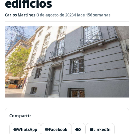
edificios
Carlos Martínez
•
3 de agosto de 2023
•
Hace 156 semanas
Compartir
🟢
WhatsApp
🔵
Facebook
⚫
X
🟦
LinkedIn