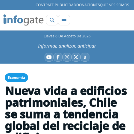
CONTRATE PUBLICIDAD
DONACIONES
QUIÉNES SOMOS
Jueves 6 De Agosto De 2026
Informar, analizar, anticipar
B
YouTube
Facebook
Instagram
X
Bluesky
Economía
Nueva vida a edificios
patrimoniales, Chile
se suma a tendencia
global del reciclaje de