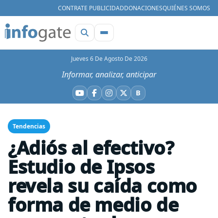
CONTRATE PUBLICIDAD
DONACIONES
QUIÉNES SOMOS
Jueves 6 De Agosto De 2026
Informar, analizar, anticipar
B
YouTube
Facebook
Instagram
X
Bluesky
Tendencias
¿Adiós al efectivo?
Estudio de Ipsos
revela su caída como
forma de medio de