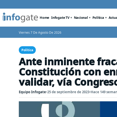
Home
Infogate TV
Nacional
Política
Actu
Viernes 7 De Agosto De 2026
Política
Ante inminente fra
Constitución con e
validar, vía Congreso
Equipo Infogate
•
25 de septiembre de 2023
•
Hace 149 sema