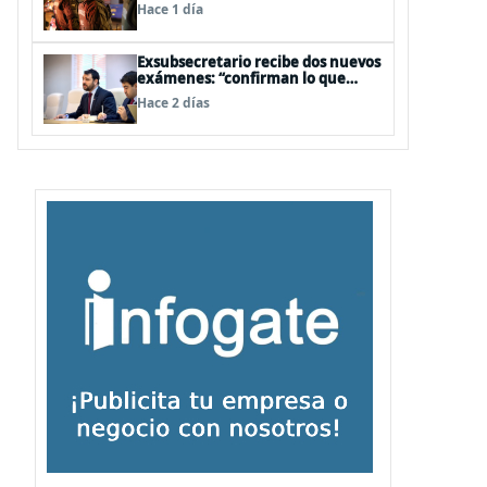
legislativa y fast track de
Hace 1 día
proyectos
Exsubsecretario recibe dos nuevos
exámenes: “confirman lo que
siempre he dicho que no consumo
Hace 2 días
droga”