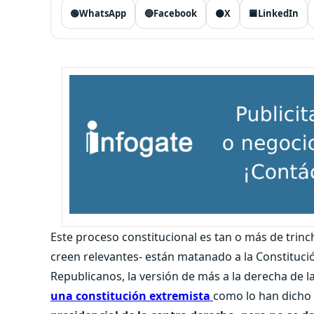
🟢
WhatsApp
🔵
Facebook
⚫
X
🟦
LinkedIn
Este proceso constitucional es tan o más de trinch
creen relevantes- están matanado a la Constituc
Republicanos, la versión de más a la derecha de la
una constitución extremista
como lo han dicho