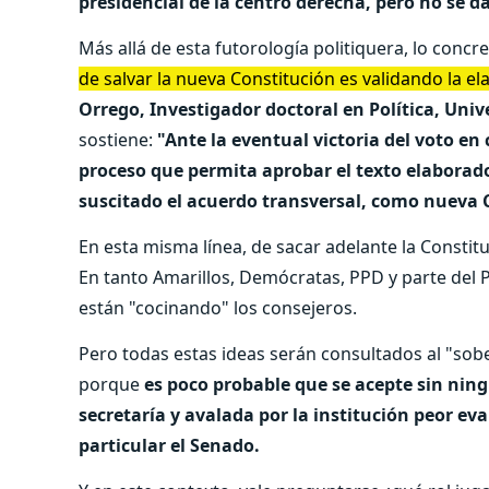
presidencial de la centro derecha, pero no se d
Más allá de esta futorología politiquera, lo concr
de salvar la nueva Constitución es validando la e
Orrego, Investigador doctoral en Política, Un
sostiene:
"Ante la eventual victoria del voto en
proceso que permita aprobar el texto elaborado
suscitado el acuerdo transversal, como nueva C
En esta misma línea, de sacar adelante la Constitu
En tanto Amarillos, Demócratas, PPD y parte del
están "cocinando" los consejeros.
Pero todas estas ideas serán consultados al "sobe
porque
es poco probable que se acepte sin ning
secretaría y avalada por la institución peor e
particular el Senado.