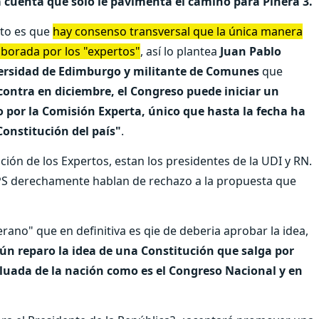
a cuenta que solo le pavimenta el camino para Piñera 3.
eto es que
hay consenso transversal que la única manera
laborada por los "expertos"
, así lo plantea
Juan Pablo
iversidad de Edimburgo y militante de Comunes
que
 contra en diciembre, el Congreso puede iniciar un
 por la Comisión Experta, único que hasta la fecha ha
onstitución del país"
.
ción de los Expertos, estan los presidentes de la UDI y RN.
 PS derechamente hablan de rechazo a la propuesta que
rano" que en definitiva es qie de deberia aprobar la idea,
ún reparo la idea de una Constitución que salga por
valuada de la nación como es el Congreso Nacional y en