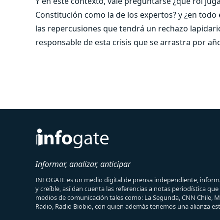
Y en este contexto, vale preguntarse ¿qué rol jug
Constitución como la de los expertos? y ¿en todo
las repercusiones que tendrá un rechazo lapidario
responsable de esta crisis que se arrastra por añ
Informar, analizar, anticipar
INFOGATE es un medio digital de prensa independiente, informa
y creíble, así dan cuenta las referencias a notas periodística qu
medios de comunicación tales como: La Segunda, CNN Chile, 
Radio, Radio Biobio, con quien además tenemos una alianza est