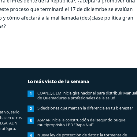
ara el Presidente de la República?, ¿aceptará promover una
 este proceso que terminará el 17 de diciemrbe se evalúan
 y cómo afectará a la mal llamada (des)clase política gran
os?
Lo más visto de la semana
COANIQUEM inicia gira nacional para distribuir Manual
1
de Quemaduras a profesionales de la salud
5 decisiones que marcan la diferencia en tu bienestar
2
tivo, serio
e hacen otros
ASMAR inicia la construcción del segundo buque
3
MEGA, ADN
multipropósito LPD “Rapa Nui”
ratégica.
Nueva ley de protección de datos: la tormenta de
4