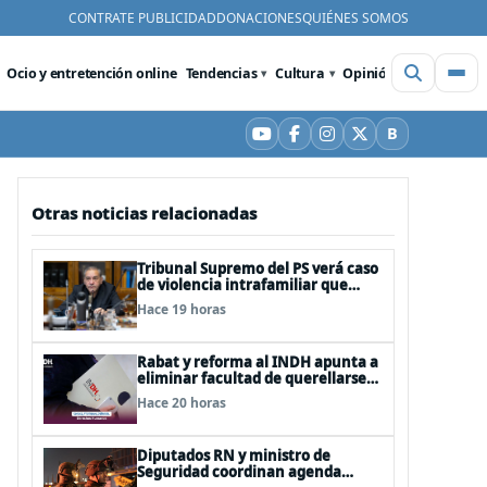
CONTRATE PUBLICIDAD
DONACIONES
QUIÉNES SOMOS
Ocio y entretención online
Tendencias
Cultura
Opinión
Videos
De
B
YouTube
Facebook
Instagram
X
Bluesky
Otras noticias relacionadas
Tribunal Supremo del PS verá caso
de violencia intrafamiliar que
afecta al senador Fidel Espinoza
Hace 19 horas
Rabat y reforma al INDH apunta a
eliminar facultad de querellarse
para hacerlo “consultivo”
Hace 20 horas
Diputados RN y ministro de
Seguridad coordinan agenda