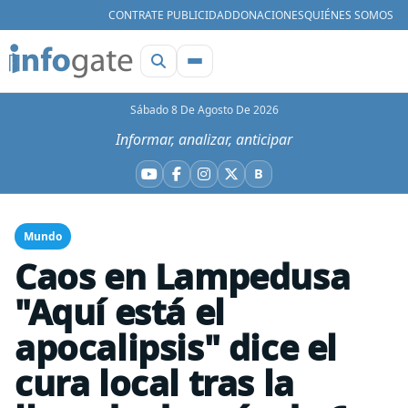
CONTRATE PUBLICIDAD
DONACIONES
QUIÉNES SOMOS
Sábado 8 De Agosto De 2026
Informar, analizar, anticipar
B
YouTube
Facebook
Instagram
X
Bluesky
Mundo
Caos en Lampedusa
"Aquí está el
apocalipsis" dice el
cura local tras la