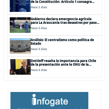
de la Constitución: Artículo 1 consagra
resguardar la seguridad nacional y
Hace 2 días
proteger a los ciudadanos
Gobierno declara emergencia agrícola
para La Araucanía tras desastres por pasos
de sistemas frontales
Hace 3 días
Análisis: El centralismo como política de
Estado
Hace 3 días
Dettleff resalta la importancia para Chile
de la presentación ante la ONU de la
Plataforma Continental Extendida del
Hace 4 días
Archipiélago Juan Fernández