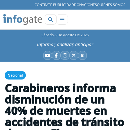
CONTRATE PUBLICIDAD
DONACIONES
QUIÉNES SOMOS
Sábado 8 De Agosto De 2026
Informar, analizar, anticipar
B
YouTube
Facebook
Instagram
X
Bluesky
Nacional
Carabineros informa
disminución de un
40% de muertes en
accidentes de tránsito