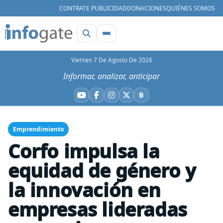
CONTRATE PUBLICIDAD
DONACIONES
QUIÉNES SOMOS
Viernes 7 De Agosto De 2026
Informar, analizar, anticipar
B
YouTube
Facebook
Instagram
X
Bluesky
Emprendimiento
Corfo impulsa la
equidad de género y
la innovación en
empresas lideradas