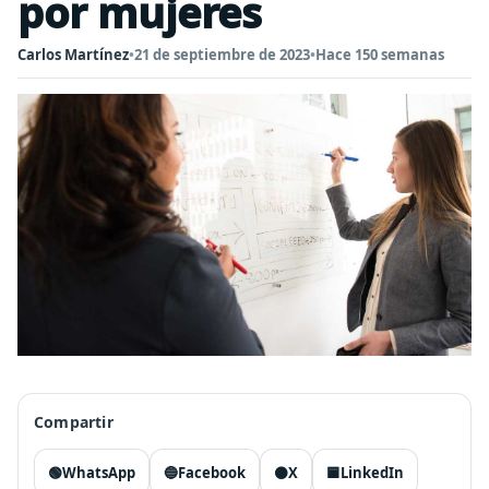
por mujeres
Carlos Martínez
•
21 de septiembre de 2023
•
Hace 150 semanas
Compartir
🟢
WhatsApp
🔵
Facebook
⚫
X
🟦
LinkedIn