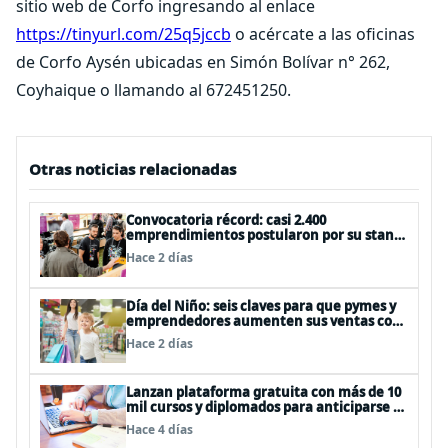
sitio web de Corfo ingresando al enlace
https://tinyurl.com/25q5jccb
o acércate a las oficinas
de Corfo Aysén ubicadas en Simón Bolívar n° 262,
Coyhaique o llamando al 672451250.
Otras noticias relacionadas
Convocatoria récord: casi 2.400
emprendimientos postularon por su stand
gratuito en el EtMday 2026
Hace 2 días
Día del Niño: seis claves para que pymes y
emprendedores aumenten sus ventas con
publicidad eficiente
Hace 2 días
Lanzan plataforma gratuita con más de 10
mil cursos y diplomados para anticiparse al
futuro del trabajo
Hace 4 días