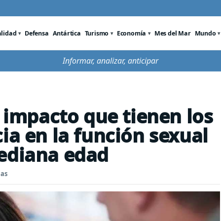
alidad
Defensa
Antártica
Turismo
Economía
Mes del Mar
Mundo
Informar, analizar, anticipar
l impacto que tienen los
ia en la función sexual
mediana edad
nas