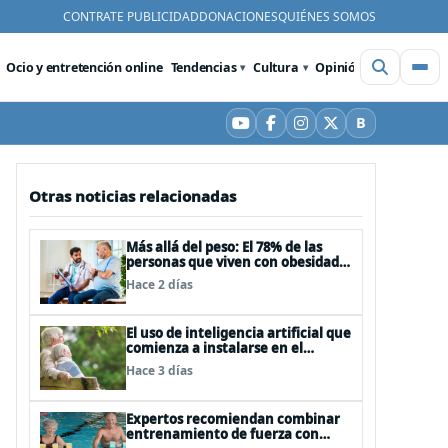
CONTRATE PUBLICIDAD
DONACIONES
QUIÉNES SOMOS
Ocio y entretención online
Tendencias
Cultura
Opinión
Videos
De
B
YouTube
Facebook
Instagram
X
Bluesky
Otras noticias relacionadas
Más allá del peso: El 78% de las
personas que viven con obesidad
sufre estrés postraumático debido
Hace 2 días
al estigma
El uso de inteligencia artificial que
comienza a instalarse en el
cuidado de personas mayores
Hace 3 días
Expertos recomiendan combinar
entrenamiento de fuerza con