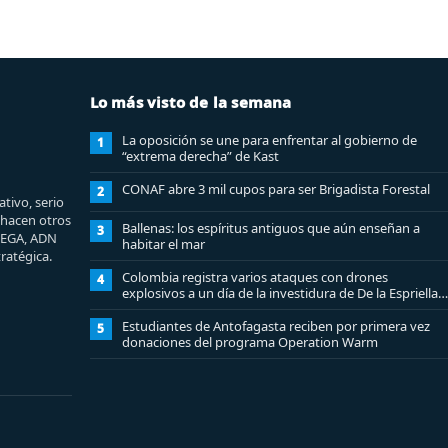
Lo más visto de la semana
La oposición se une para enfrentar al gobierno de
1
“extrema derecha” de Kast
CONAF abre 3 mil cupos para ser Brigadista Forestal
2
tivo, serio
e hacen otros
Ballenas: los espíritus antiguos que aún enseñan a
3
MEGA, ADN
habitar el mar
ratégica.
Colombia registra varios ataques con drones
4
explosivos a un día de la investidura de De la Espriella:
un policía muerto
Estudiantes de Antofagasta reciben por primera vez
5
donaciones del programa Operation Warm