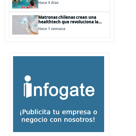
natación para fortalecer la salud
Hace 4 días
Matronas chilenas crean una
healthtech que revoluciona la
formación clínica con simuladores
Hace 1 semana
inteligentes