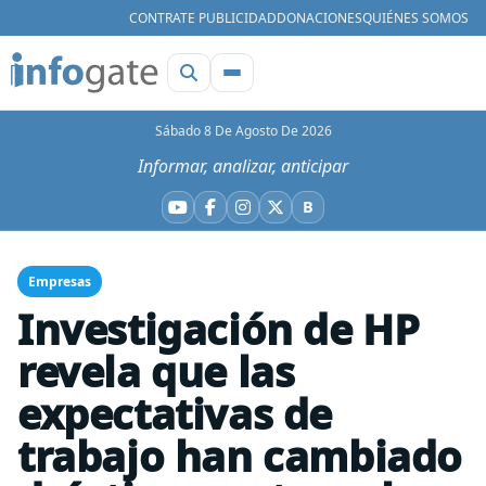
CONTRATE PUBLICIDAD
DONACIONES
QUIÉNES SOMOS
Sábado 8 De Agosto De 2026
Informar, analizar, anticipar
B
YouTube
Facebook
Instagram
X
Bluesky
Empresas
Investigación de HP
revela que las
expectativas de
trabajo han cambiado