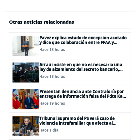
Otras noticias relacionadas
Pavez explica estado de excepción acotado
y dice que colaboración entre FFAA y
policías, “es algo del todo pertinente
Hace 13 horas
analizar”
Arrau insiste en que no es necesaria una
ley de alzamiento del secreto bancario,
porque ya existe
Hace 18 horas
Presentan denuncia ante Contraloría por
entrega de información falsa del Pdte Kast
en cadena nacional
Hace 19 horas
Tribunal Supremo del PS verá caso de
violencia intrafamiliar que afecta al
senador Fidel Espinoza
Hace 1 día