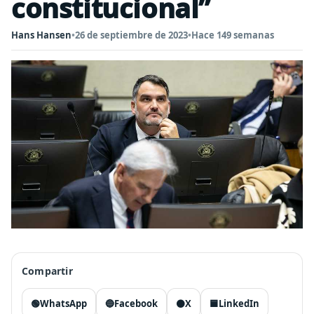
constitucional”
Hans Hansen
•
26 de septiembre de 2023
•
Hace 149 semanas
Compartir
🟢
WhatsApp
🔵
Facebook
⚫
X
🟦
LinkedIn