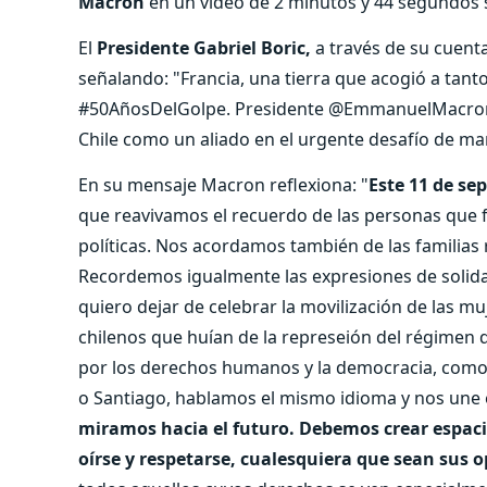
Macron
en un vídeo de 2 minutos y 44 segundos 
El
Presidente Gabriel Boric,
a través de su cuent
señalando: "Francia, una tierra que acogió a tanto
#50AñosDelGolpe. Presidente @EmmanuelMacron, 
Chile como un aliado en el urgente desafío de m
En su mensaje Macron reflexiona: "
Este 11 de s
que reavivamos el recuerdo de las personas que f
políticas. Nos acordamos también de las familias r
Recordemos igualmente las expresiones de solidar
quiero dejar de celebrar la movilización de las m
chilenos que huían de la represeión del régimen d
por los derechos humanos y la democracia, como 
o Santiago, hablamos el mismo idioma y nos une 
miramos hacia el futuro. Debemos crear espaci
oírse y respetarse, cualesquiera que sean sus o