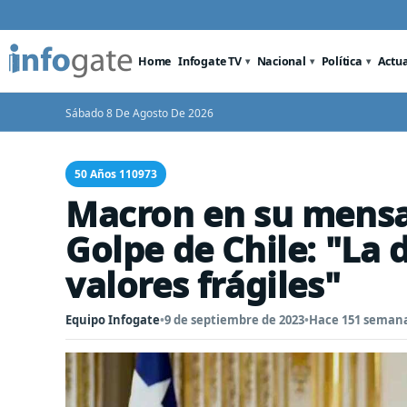
Home
Infogate TV
Nacional
Política
Actu
Sábado 8 De Agosto De 2026
50 Años 110973
Macron en su mensaj
Golpe de Chile: "La 
valores frágiles"
Equipo Infogate
•
9 de septiembre de 2023
•
Hace 151 seman