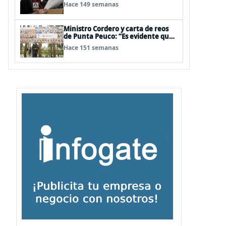
tribunales se pusieran en alerta y
Hace 149 semanas
dijeran ‘nosotros también
podemos hacer justicia’”
Ministro Cordero y carta de reos
de Punta Peuco: “Es evidente que
hay información en manos de esas
Hace 151 semanas
personas y sería conveniente que
la entregaran”