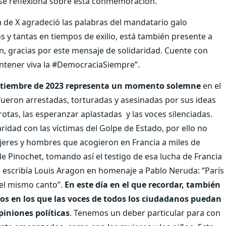
se reflexiona sobre esta conmemoración.
a de X agradeció las palabras del mandatario galo
s y tantas en tiempos de exilio, está también presente a
gracias por este mensaje de solidaridad. Cuente con
antener viva la #DemocraciaSiempre”.
eptiembre de 2023 representa un momento solemne
en el
ueron arrestadas, torturadas y asesinadas por sus ideas
otas, las esperanzar aplastadas y las voces silenciadas.
idad con las víctimas del Golpe de Estado, por ello no
ujeres y hombres que acogieron en Francia a miles de
e Pinochet, tomando así el testigo de esa lucha de Francia
escribía Louis Aragon en homenaje a Pablo Neruda: “París
el mismo canto”.
En este día en el que recordar, también
os en los que las voces de todos los ciudadanos puedan
piniones políticas
. Tenemos un deber particular para con