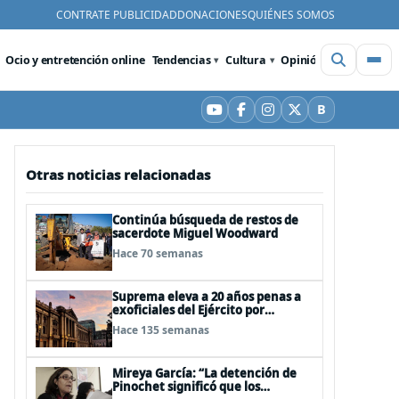
CONTRATE PUBLICIDAD
DONACIONES
QUIÉNES SOMOS
Ocio y entretención online
Tendencias
Cultura
Opinión
Videos
De
B
YouTube
Facebook
Instagram
X
Bluesky
Otras noticias relacionadas
Continúa búsqueda de restos de
sacerdote Miguel Woodward
Hace 70 semanas
Suprema eleva a 20 años penas a
exoficiales del Ejército por
llamado caso "Quemados" Carmen
Hace 135 semanas
Gloria Quintana y Rodrigo Rojas
Denegri ocurrido en 1986
Mireya García: “La detención de
Pinochet significó que los