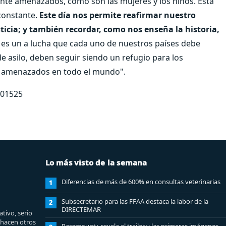
nte amenazados, como son las mujeres y los niños. Esta
constante.
Este día nos permite reafirmar nuestro
icia; y también recordar, como nos enseña la historia,
es un a lucha que cada uno de nuestros países debe
 de asilo, deben seguir siendo un refugio para los
e amenazados en todo el mundo".
701525
Lo más visto de la semana
Diferencias de más de 600% en consultas veterinarias
1
Subsecretario para las FFAA destaca la labor de la
2
DIRECTEMAR
tivo, serio
e hacen otros
Paramount+ revela el trailer y las primeras imágenes