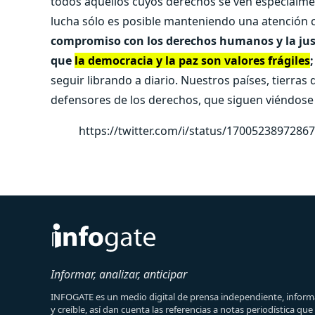
todos aquellos cuyos derechos se ven especialme
lucha sólo es posible manteniendo una atención 
compromiso con los derechos humanos y la just
que
la democracia y la paz son valores frágiles
;
seguir librando a diario. Nuestros países, tierras
defensores de los derechos, que siguen viéndos
https://twitter.com/i/status/1700523897286
Informar, analizar, anticipar
INFOGATE es un medio digital de prensa independiente, informa
y creíble, así dan cuenta las referencias a notas periodística qu