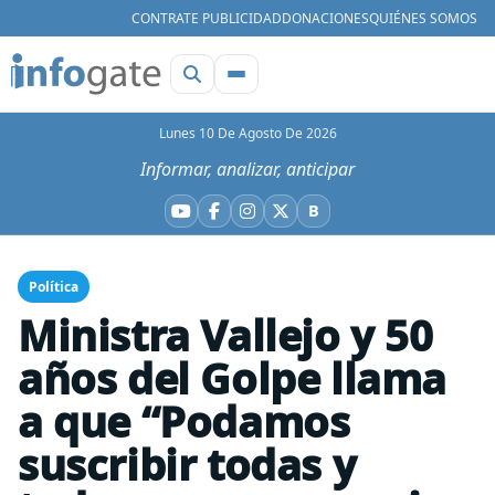
CONTRATE PUBLICIDAD
DONACIONES
QUIÉNES SOMOS
Lunes 10 De Agosto De 2026
Informar, analizar, anticipar
B
YouTube
Facebook
Instagram
X
Bluesky
Política
Ministra Vallejo y 50
años del Golpe llama
a que “Podamos
suscribir todas y