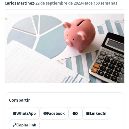
Carlos Martínez
•
22 de septiembre de 2023
•
Hace 150 semanas
Compartir
🟢
WhatsApp
🔵
Facebook
⚫
X
🟦
LinkedIn
🔗
Copiar link