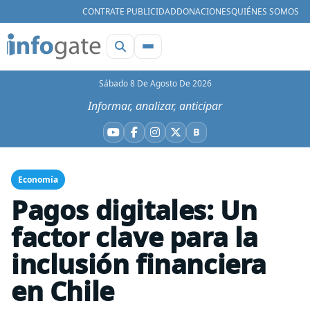
CONTRATE PUBLICIDAD
DONACIONES
QUIÉNES SOMOS
Sábado 8 De Agosto De 2026
Informar, analizar, anticipar
B
YouTube
Facebook
Instagram
X
Bluesky
Economía
Pagos digitales: Un
factor clave para la
inclusión financiera
en Chile