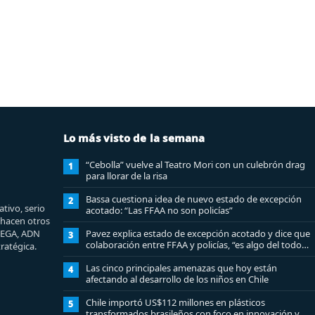
Lo más visto de la semana
“Cebolla” vuelve al Teatro Mori con un culebrón drag
1
para llorar de la risa
Bassa cuestiona idea de nuevo estado de excepción
2
tivo, serio
acotado: “Las FFAA no son policías”
e hacen otros
MEGA, ADN
Pavez explica estado de excepción acotado y dice que
3
colaboración entre FFAA y policías, “es algo del todo
ratégica.
pertinente analizar”
Las cinco principales amenazas que hoy están
4
afectando al desarrollo de los niños en Chile
Chile importó US$112 millones en plásticos
5
transformados brasileños con foco en innovación y