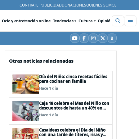
CONTRATE PUBLICIDAD
DONACIONES
QUIÉNES SOMOS
Ocio y entretención online
Tendencias
Cultura
Opinión
Videos
De
B
YouTube
Facebook
Instagram
X
Bluesky
Otras noticias relacionadas
Día del Niño: cinco recetas fáciles
para cocinar en familia
Hace 1 día
Caja 18 celebra el Mes del Niño con
descuentos de hasta un 40% en
panoramas, cine, shows y
Hace 1 día
streaming
Casaideas celebra el Día del Niño
con una tarde de títeres, risas y