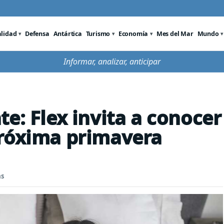
alidad
Defensa
Antártica
Turismo
Economía
Mes del Mar
Mundo
Informar, analizar, anticipar
e: Flex invita a conocer
próxima primavera
as