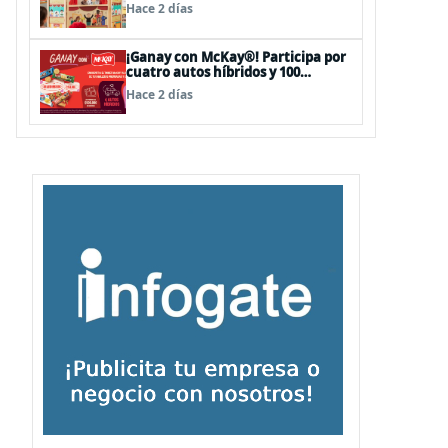
sorpresas en el Mall Plaza Vespucio
Hace 2 días
¡Ganay con McKay®! Participa por
cuatro autos híbridos y 100
premios de $500.000
Hace 2 días