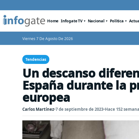
Home
Infogate TV
Nacional
Política
Actu
Viernes 7 De Agosto De 2026
Tendencias
Un descanso diferent
España durante la 
europea
Carlos Martínez
•
7 de septiembre de 2023
•
Hace 152 seman