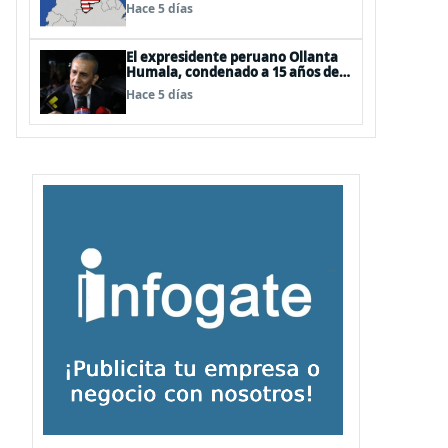
EEUU
Hace 5 días
El expresidente peruano Ollanta
Humala, condenado a 15 años de
cárcel, sale libre al anularse su
Hace 5 días
caso