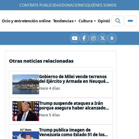
CONTRATE PUBLICIDAD
DONACIONES
QUIÉNES SOMOS
Ocio y entretención online
Tendencias
Cultura
Opinión
Videos
De
B
YouTube
Facebook
Instagram
X
Bluesky
Otras noticias relacionadas
Gobierno de Milei vende terrenos
del Ejército y Armada en Neuquén
y Ushuaia
Hace 4 días
Trump suspende ataques a Irán
porque asegura haber alcanzado
«las bases de un acuerdo»
Hace 5 días
Trump publica imagen de
Venezuela como Estado 51 de los