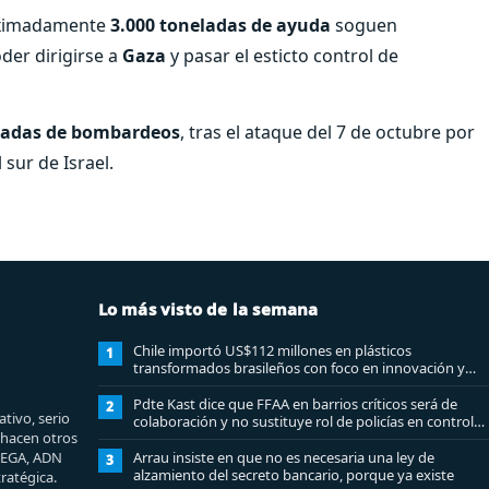
oximadamente
3.000 toneladas de ayuda
soguen
der dirigirse a
Gaza
y pasar el esticto control de
eadas de bombardeos
, tras el ataque del 7 de octubre por
sur de Israel.
Lo más visto de la semana
Chile importó US$112 millones en plásticos
1
transformados brasileños con foco en innovación y
sostenibilidad
Pdte Kast dice que FFAA en barrios críticos será de
2
tivo, serio
colaboración y no sustituye rol de policías en control
e hacen otros
del orden público
MEGA, ADN
Arrau insiste en que no es necesaria una ley de
3
alzamiento del secreto bancario, porque ya existe
ratégica.