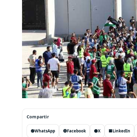
Compartir
🟢
WhatsApp
🔵
Facebook
⚫
X
🟦
LinkedIn