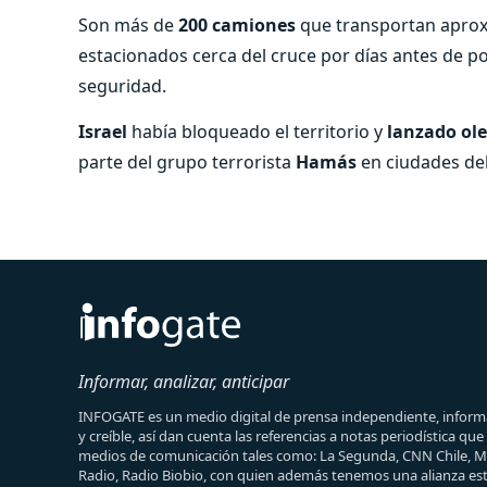
Son más de
200 camiones
que transportan apr
estacionados cerca del cruce por días antes de po
seguridad.
Israel
había bloqueado el territorio y
lanzado ol
parte del grupo terrorista
Hamás
en ciudades del 
Informar, analizar, anticipar
INFOGATE es un medio digital de prensa independiente, informa
y creíble, así dan cuenta las referencias a notas periodística qu
medios de comunicación tales como: La Segunda, CNN Chile, 
Radio, Radio Biobio, con quien además tenemos una alianza est