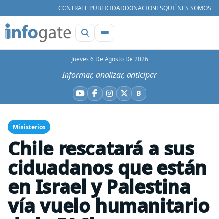
CONTRATE PUBLICIDAD
DONACIONES
QUIÉNES SOMOS
Jueves 6 De Agosto De 2026
Informar, analizar, anticipar
B
YouTube
Facebook
Instagram
X
Bluesky
Ministerios
Chile rescatará a sus
ciduadanos que están
en Israel y Palestina
vía vuelo humanitario