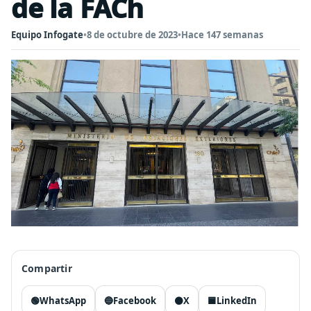
de la FACh
Equipo Infogate
•
8 de octubre de 2023
•
Hace 147 semanas
Compartir
🟢
WhatsApp
🔵
Facebook
⚫
X
🟦
LinkedIn