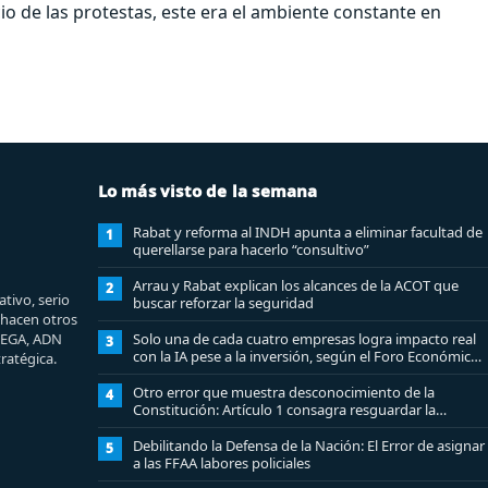
io de las protestas, este era el ambiente constante en
Lo más visto de la semana
Rabat y reforma al INDH apunta a eliminar facultad de
1
querellarse para hacerlo “consultivo”
Arrau y Rabat explican los alcances de la ACOT que
2
tivo, serio
buscar reforzar la seguridad
e hacen otros
MEGA, ADN
Solo una de cada cuatro empresas logra impacto real
3
con la IA pese a la inversión, según el Foro Económico
ratégica.
Mundial
Otro error que muestra desconocimiento de la
4
Constitución: Artículo 1 consagra resguardar la
seguridad nacional y proteger a los ciudadanos
Debilitando la Defensa de la Nación: El Error de asignar
5
a las FFAA labores policiales