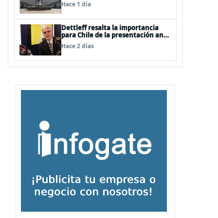
Hace 1 día
Dettleff resalta la importancia
para Chile de la presentación ante
la ONU de la Plataforma
Hace 2 días
Continental Extendida del
Archipiélago Juan Fernández