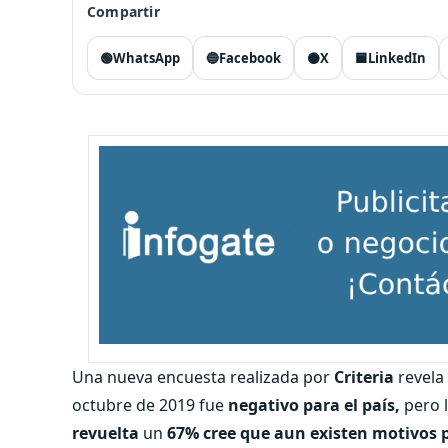
Compartir
🟢
WhatsApp
🔵
Facebook
⚫
X
🟦
LinkedIn
Una nueva encuesta realizada por
Criteria
revela 
octubre de 2019 fue
negativo para el país,
pero l
revuelta
un
67% cree que aun existen motivos pa