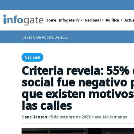
Home
Infogate TV
Nacional
Política
Actu
Jueves 6 De Agosto De 2026
Nacional
Criteria revela: 55% 
social fue negativo 
que existen motivos
las calles
Hans Hansen
•
15 de octubre de 2023
•
Hace 146 semanas