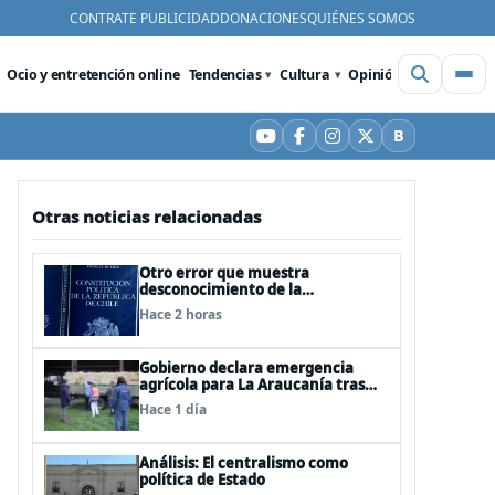
CONTRATE PUBLICIDAD
DONACIONES
QUIÉNES SOMOS
Ocio y entretención online
Tendencias
Cultura
Opinión
Videos
De
B
YouTube
Facebook
Instagram
X
Bluesky
Otras noticias relacionadas
Otro error que muestra
desconocimiento de la
Constitución: Artículo 1 consagra
Hace 2 horas
resguardar la seguridad nacional y
proteger a los ciudadanos
Gobierno declara emergencia
agrícola para La Araucanía tras
desastres por pasos de sistemas
Hace 1 día
frontales
Análisis: El centralismo como
política de Estado