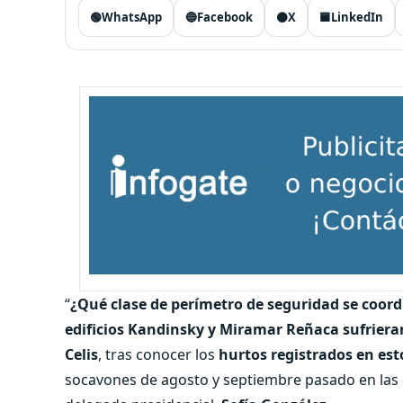
🟢
WhatsApp
🔵
Facebook
⚫
X
🟦
LinkedIn
“
¿Qué clase de perímetro de seguridad se coor
edificios Kandinsky y Miramar Reñaca sufriera
Celis
, tras conocer los
hurtos registrados en est
socavones de agosto y septiembre pasado en las