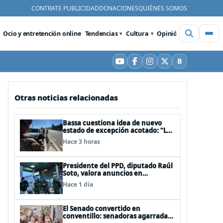
CONTRATE PUBLICIDAD
DONACIONES
QUIÉNES SOMOS
Ocio y entretención online
Tendencias
Cultura
Opinión
Videos
De
B
YouTube
Facebook
Instagram
X
Bluesky
Otras noticias relacionadas
Bassa cuestiona idea de nuevo
estado de excepción acotado: “Las
FFAA no son policías”
Hace 3 horas
Presidente del PPD, diputado Raúl
Soto, valora anuncios en
seguridad pero advierte ausencia
Hace 1 día
clave: alzamiento del secreto
bancario
El Senado convertido en
conventillo: senadoras agarradas