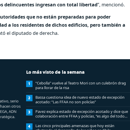
os delincuentes ingresan con total libertad
”, mencionó.
utoridades que no están preparadas para poder
ad a los residentes de dichos edificios, pero también a
ató el diputado de derecha.
Lo más visto de la semana
“Cebolla” vuelve al Teatro Mori con un culebrón drag
1
para llorar de la risa
Bassa cuestiona idea de nuevo estado de excepción
2
tivo, serio
acotado: “Las FFAA no son policías”
e hacen otros
MEGA, ADN
Pavez explica estado de excepción acotado y dice que
3
colaboración entre FFAA y policías, “es algo del todo
ratégica.
pertinente analizar”
Las cinco principales amenazas que hoy están
4