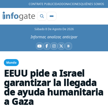
CONTRATE PUBLICIDAD
DONACIONES
QUIÉNES SOMOS
Sábado 8 De Agosto De 2026
Informar, analizar, anticipar
B
YouTube
Facebook
Instagram
X
Bluesky
Mundo
EEUU pide a Israel
garantizar la llegada
de ayuda humanitaria
a Gaza