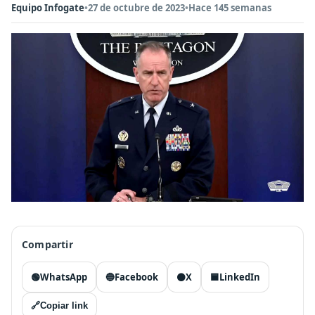
Equipo Infogate
•
27 de octubre de 2023
•
Hace 145 semanas
Compartir
🟢
WhatsApp
🔵
Facebook
⚫
X
🟦
LinkedIn
🔗
Copiar link