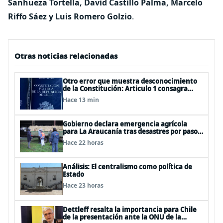
Sanhueza Tortella, David Castillo Palma, Marcelo
Riffo Sáez y Luis Romero Golzio
.
Otras noticias relacionadas
Otro error que muestra desconocimiento
de la Constitución: Articulo 1 consagra
resguardar la seguridad nacional y
Hace 13 min
proteger a los ciudadanos
Gobierno declara emergencia agrícola
para La Araucanía tras desastres por pasos
de sistemas frontales
Hace 22 horas
Análisis: El centralismo como política de
Estado
Hace 23 horas
Dettleff resalta la importancia para Chile
de la presentación ante la ONU de la