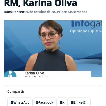
RM, Karina Oliva
Hans Hansen
•
26 de octubre de 2023
•
Hace 145 semanas
Compartir
🟢
WhatsApp
🔵
Facebook
⚫
X
🟦
LinkedIn