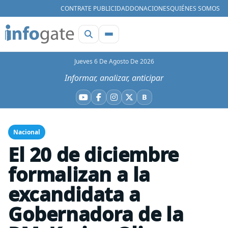
CONTRATE PUBLICIDAD
DONACIONES
QUIÉNES SOMOS
Jueves 6 De Agosto De 2026
Informar, analizar, anticipar
B
YouTube
Facebook
Instagram
X
Bluesky
Nacional
El 20 de diciembre
formalizan a la
excandidata a
Gobernadora de la