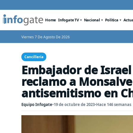
Home
Infogate TV
Nacional
Política
Actu
Viernes 7 De Agosto De 2026
Cancillería
Embajador de Israel
reclamo a Monsalve 
antisemitismo en Ch
Equipo Infogate
•
19 de octubre de 2023
•
Hace 146 semanas