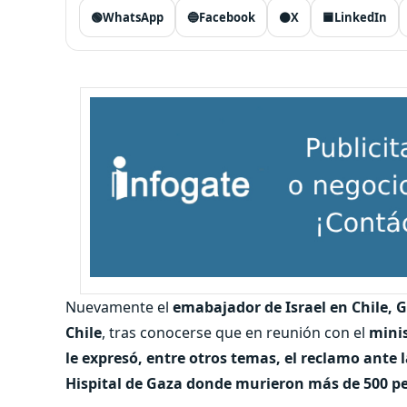
🟢
WhatsApp
🔵
Facebook
⚫
X
🟦
LinkedIn
Nuevamente el
emabajador de Israel en Chile, Gi
Chile
, tras conocerse que en reunión con el
minis
le expresó, entre otros temas, el reclamo ante la
Hispital de Gaza donde murieron más de 500 p