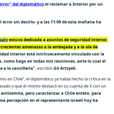
rror" del diplomático
el reclamar a Interior por un
el error sin decirlo- y a las 11:09 de esta mañana ha
salv
estuvo dedicada a asuntos de seguridad interior,
s crecientes amenazas a la embajada y a la ola de
idad interior está intrínsecamente vinculado con la
, como hago en todas mis reuniones, ante lo cual el
 a la cancillería"
, escribió
Gil Artzyeli
.
mo en Chile”, el diplomático ya había hecho la crítica en la
 pasado y que él mismo destacó en su cuenta de X con un
antisemita, pero caracterizar a Chile enteto, para
sa percepción en el representante israelí hoy ha