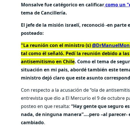
Monsalve fue catégorico en calificar
como un "e
tema de Cancillería.
El jefe de la misión israelí, reconoció -en parte 
posteado:
"La reunión con el ministro (s)
@DrManuelMon
tal como él señaló. Pedí la reunión debido a la
antisemitismo en Chile
. Como el tema de segur
situación en mi pais, abordé también este tema
ministro dejó claro que este asunto corresponde
Con respecto a la acusación de “ola de antisemitis
entrevista que dio a El Mercurio el 9 de octubre
posteo en que resalta:
“Hay gente que seguro es 
nada, de ninguna manera”….pero –al parecer- e
cambiado
.