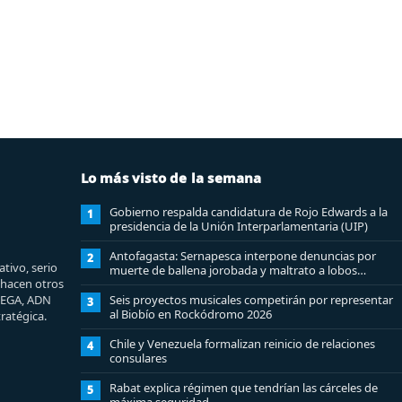
Lo más visto de la semana
Gobierno respalda candidatura de Rojo Edwards a la
1
presidencia de la Unión Interparlamentaria (UIP)
Antofagasta: Sernapesca interpone denuncias por
2
tivo, serio
muerte de ballena jorobada y maltrato a lobos
e hacen otros
marinos
MEGA, ADN
Seis proyectos musicales competirán por representar
3
al Biobío en Rockódromo 2026
ratégica.
Chile y Venezuela formalizan reinicio de relaciones
4
consulares
Rabat explica régimen que tendrían las cárceles de
5
máxima seguridad