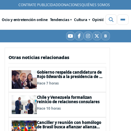
CONTRATE PUBLICIDAD
DONACIONES
QUIÉNES SOMOS
Ocio y entretención online
Tendencias
Cultura
Opinión
Videos
De
B
YouTube
Facebook
Instagram
X
Bluesky
Otras noticias relacionadas
Gobierno respalda candidatura de
Rojo Edwards a la presidencia de la
Unión Interparlamentaria (UIP)
Hace 7 horas
Chile y Venezuela formalizan
reinicio de relaciones consulares
Hace 10 horas
Canciller y reunión con homólogo
de Brasil busca afianzar alianza