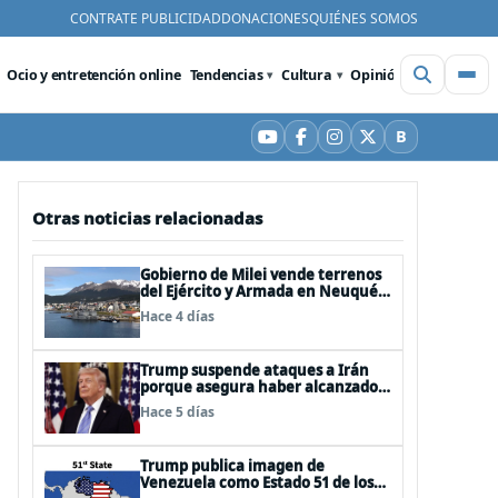
CONTRATE PUBLICIDAD
DONACIONES
QUIÉNES SOMOS
Ocio y entretención online
Tendencias
Cultura
Opinión
Videos
De
B
YouTube
Facebook
Instagram
X
Bluesky
Otras noticias relacionadas
Gobierno de Milei vende terrenos
del Ejército y Armada en Neuquén
y Ushuaia
Hace 4 días
Trump suspende ataques a Irán
porque asegura haber alcanzado
«las bases de un acuerdo»
Hace 5 días
Trump publica imagen de
Venezuela como Estado 51 de los