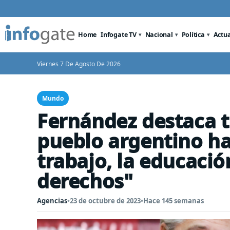
Home
Infogate TV
Nacional
Política
Actu
Viernes 7 De Agosto De 2026
Mundo
Fernández destaca t
pueblo argentino ha
trabajo, la educación
derechos"
Agencias
•
23 de octubre de 2023
•
Hace 145 semanas