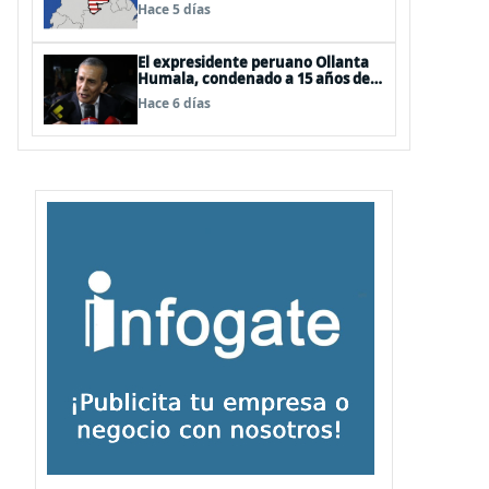
EEUU
Hace 5 días
El expresidente peruano Ollanta
Humala, condenado a 15 años de
cárcel, sale libre al anularse su
Hace 6 días
caso