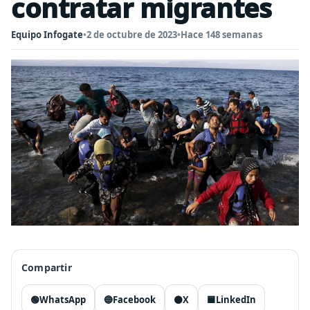
contratar migrantes
Equipo Infogate
•
2 de octubre de 2023
•
Hace 148 semanas
Compartir
🟢
WhatsApp
🔵
Facebook
⚫
X
🟦
LinkedIn