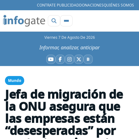
CONTRATE PUBLICIDAD
DONACIONES
QUIÉNES SOMOS
Viernes 7 De Agosto De 2026
Informar, analizar, anticipar
B
YouTube
Facebook
Instagram
X
Bluesky
Mundo
Jefa de migración de
la ONU asegura que
las empresas están
“desesperadas” por