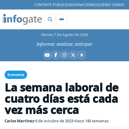
CONTRATE PUBLICIDAD
DONACIONES
QUIÉNES SOMOS
Viernes 7 De Agosto De 2026
Informar, analizar, anticipar
B
YouTube
Facebook
Instagram
X
Bluesky
Economía
La semana laboral de
cuatro días está cada
vez más cerca
Carlos Martínez
•
6 de octubre de 2023
•
Hace 148 semanas