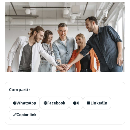
Compartir
🟢
WhatsApp
🔵
Facebook
⚫
X
🟦
LinkedIn
🔗
Copiar link