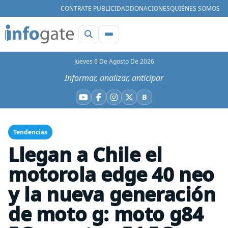
CONTRATE PUBLICIDAD
DONACIONES
QUIÉNES SOMOS
Jueves 6 De Agosto De 2026
Informar, analizar, anticipar
B
YouTube
Facebook
Instagram
X
Bluesky
Tendencias
Llegan a Chile el
motorola edge 40 neo
y la nueva generación
de moto g: moto g84