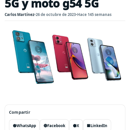
5G y moto g54 5G
Carlos Martínez
•
26 de octubre de 2023
•
Hace 145 semanas
Compartir
🟢
WhatsApp
🔵
Facebook
⚫
X
🟦
LinkedIn