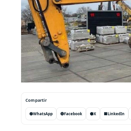
Compartir
🟢
WhatsApp
🔵
Facebook
⚫
X
🟦
LinkedIn