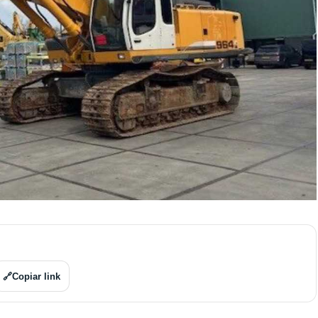
🔗
Copiar link