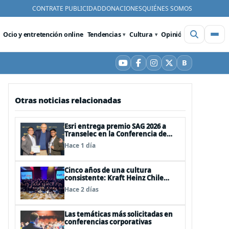
CONTRATE PUBLICIDAD
DONACIONES
QUIÉNES SOMOS
Ocio y entretención online
Tendencias
Cultura
Opinión
Videos
De
B
YouTube
Facebook
Instagram
X
Bluesky
Otras noticias relacionadas
Esri entrega premio SAG 2026 a
Transelec en la Conferencia de
Usuarios en San Diego, Estados
Hace 1 día
Unidos
Cinco años de una cultura
consistente: Kraft Heinz Chile
renueva su certificación Great
Hace 2 días
Place to Work
Las temáticas más solicitadas en
conferencias corporativas