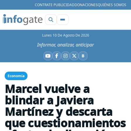
CONTRATE PUBLICIDAD
DONACIONES
QUIÉNES SOMOS
Lunes 10 De Agosto De 2026
Informar, analizar, anticipar
B
YouTube
Facebook
Instagram
X
Bluesky
Economía
Marcel vuelve a
blindar a Javiera
Martínez y descarta
que cuestionamientos