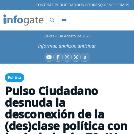
CONTRATE PUBLICIDAD
DONACIONES
QUIÉNES SOMOS
Jueves 6 De Agosto De 2026
Informar, analizar, anticipar
B
YouTube
Facebook
Instagram
X
Bluesky
Política
Pulso Ciudadano
desnuda la
desconexión de la
(des)clase política con