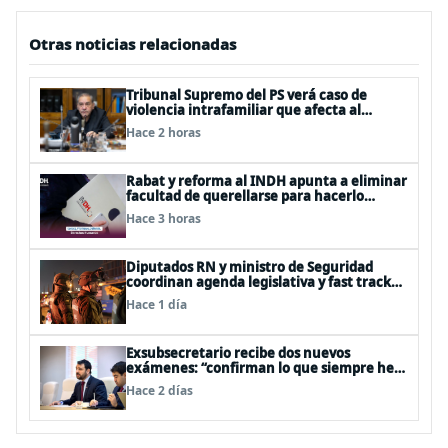
Otras noticias relacionadas
Tribunal Supremo del PS verá caso de
violencia intrafamiliar que afecta al
senador Fidel Espinoza
Hace 2 horas
Rabat y reforma al INDH apunta a eliminar
facultad de querellarse para hacerlo
“consultivo”
Hace 3 horas
Diputados RN y ministro de Seguridad
coordinan agenda legislativa y fast track
de proyectos
Hace 1 día
Exsubsecretario recibe dos nuevos
exámenes: “confirman lo que siempre he
dicho que no consumo droga”
Hace 2 días