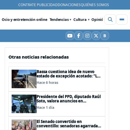
CONTRATE PUBLICIDAD
DONACIONES
QUIÉNES SOMOS
Ocio y entretención online
Tendencias
Cultura
Opinión
Videos
De
B
YouTube
Facebook
Instagram
X
Bluesky
Otras noticias relacionadas
Bassa cuestiona idea de nuevo
estado de excepción acotado: “Las
FFAA no son policías”
Hace 6 horas
Presidente del PPD, diputado Raúl
Soto, valora anuncios en
seguridad pero advierte ausencia
Hace 1 día
clave: alzamiento del secreto
bancario
El Senado convertido en
conventillo: senadoras agarradas