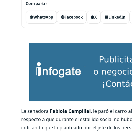
Compartir
🟢
WhatsApp
🔵
Facebook
⚫
X
🟦
LinkedIn
La senadora
Fabiola Campillai
, le paró el carro a
respecto a que durante el estallido social no hub
indicando que lo planteado por el jefe de los pers