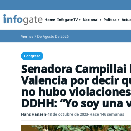
Home
Infogate TV
Nacional
Política
Actu
Viernes 7 De Agosto De 2026
Congreso
Senadora Campillai le
Valencia por decir qu
no hubo violaciones 
DDHH: “Yo soy una v
Hans Hansen
•
18 de octubre de 2023
•
Hace 146 semanas