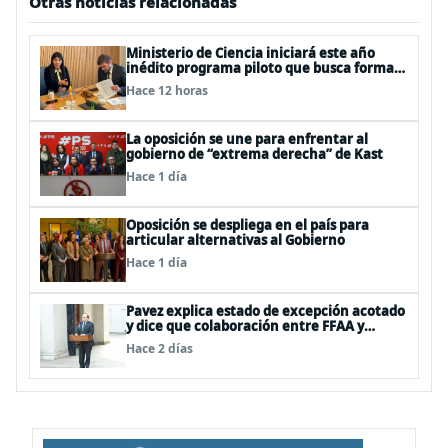
Otras noticias relacionadas
Ministerio de Ciencia iniciará este año
inédito programa piloto que busca formar
estudiantes de enseñanza media en
Hace 12 horas
ciberseguridad
La oposición se une para enfrentar al
gobierno de “extrema derecha” de Kast
Hace 1 día
Oposición se despliega en el país para
articular alternativas al Gobierno
Hace 1 día
Pavez explica estado de excepción acotado
y dice que colaboración entre FFAA y
policías, “es algo del todo pertinente
Hace 2 días
analizar”