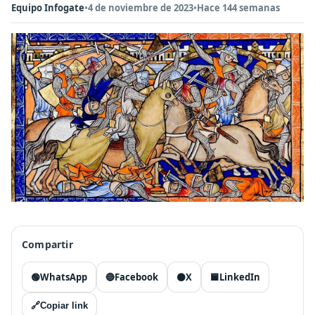
Equipo Infogate
•
4 de noviembre de 2023
•
Hace 144 semanas
Compartir
🟢
WhatsApp
🔵
Facebook
⚫
X
🟦
LinkedIn
🔗
Copiar link