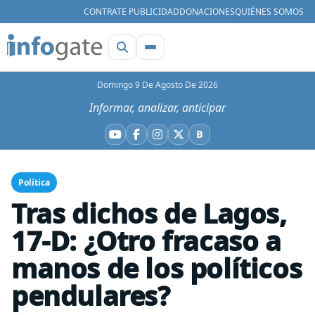
CONTRATE PUBLICIDAD
DONACIONES
QUIÉNES SOMOS
Domingo 9 De Agosto De 2026
Informar, analizar, anticipar
B
YouTube
Facebook
Instagram
X
Bluesky
Política
Tras dichos de Lagos,
17-D: ¿Otro fracaso a
manos de los políticos
pendulares?