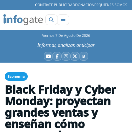
CONTRATE PUBLICIDAD
DONACIONES
QUIÉNES SOMOS
Viernes 7 De Agosto De 2026
Informar, analizar, anticipar
B
YouTube
Facebook
Instagram
X
Bluesky
Economía
Black Friday y Cyber
Monday: proyectan
grandes ventas y
enseñan cómo