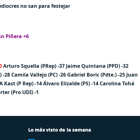
diocres no san para festejar
án Piñera +6
0
Arturo Squella (PRep) -37
Jaime Quintana (PPD) -32
 -28
Camila Vallejo (PC) -26
Gabriel Boric (Pdte.) -25
Juan
JA Kast (P Rep) -14
Álvaro Elizalde (PS) -14
Carolina Tohá
rter (Pro UDI) -1
Lo más visto de la semana