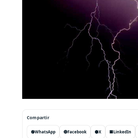
Compartir
🟢
WhatsApp
🔵
Facebook
⚫
X
🟦
LinkedIn