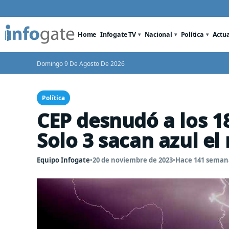
Home
Infogate TV
Nacional
Política
Actu
Domingo 9 De Agosto De 2026
Política
CEP desnudó a los 18
Solo 3 sacan azul el 
Equipo Infogate
•
20 de noviembre de 2023
•
Hace 141 seman