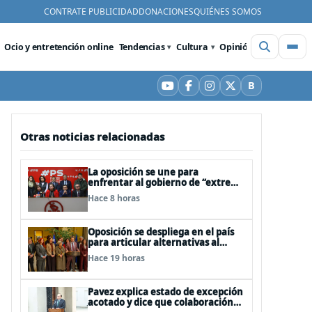
CONTRATE PUBLICIDAD
DONACIONES
QUIÉNES SOMOS
Ocio y entretención online
Tendencias
Cultura
Opinión
Videos
De
B
YouTube
Facebook
Instagram
X
Bluesky
Otras noticias relacionadas
La oposición se une para
enfrentar al gobierno de “extrema
derecha” de Kast
Hace 8 horas
Oposición se despliega en el país
para articular alternativas al
Gobierno
Hace 19 horas
Pavez explica estado de excepción
acotado y dice que colaboración