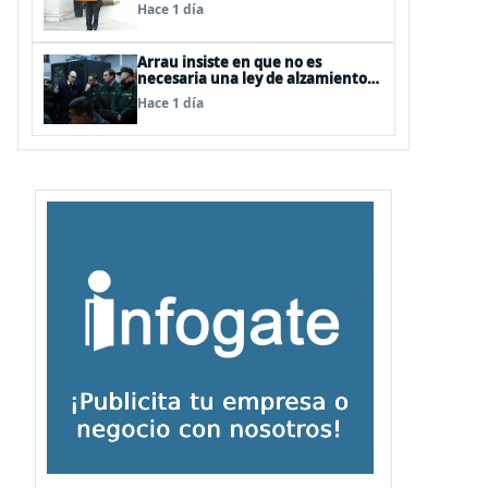
entre FFAA y policías, “es algo del
Hace 1 día
todo pertinente analizar”
Arrau insiste en que no es
necesaria una ley de alzamiento
del secreto bancario, porque ya
Hace 1 día
existe