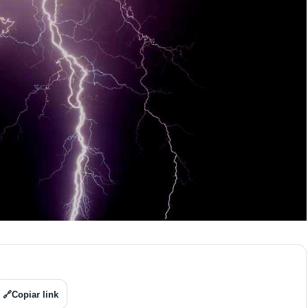
🔗
Copiar link