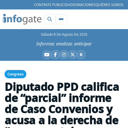
CONTRATE PUBLICIDAD
DONACIONES
QUIÉNES SOMOS
Sábado 8 De Agosto De 2026
Informar, analizar, anticipar
B
YouTube
Facebook
Instagram
X
Bluesky
Congreso
Diputado PPD califica
de “parcial” informe
de Caso Convenios y
acusa a la derecha de