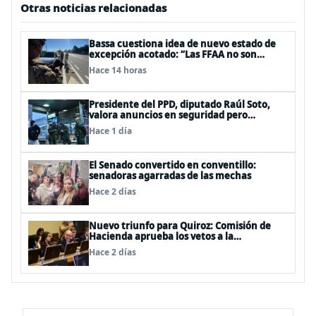
Otras noticias relacionadas
Bassa cuestiona idea de nuevo estado de
excepción acotado: “Las FFAA no son
policías”
Hace 14 horas
Presidente del PPD, diputado Raúl Soto,
valora anuncios en seguridad pero
advierte ausencia clave: alzamiento del
Hace 1 día
secreto bancario
El Senado convertido en conventillo:
senadoras agarradas de las mechas
Hace 2 días
Nuevo triunfo para Quiroz: Comisión de
Hacienda aprueba los vetos a la
Megarreforma
Hace 2 días