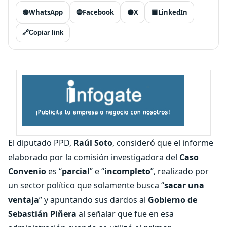
🟢
WhatsApp
🔵
Facebook
⚫
X
🟦
LinkedIn
🔗
Copiar link
El diputado PPD,
Raúl Soto
, consideró que el informe
elaborado por la comisión investigadora del
Caso
Convenio
es “
parcial
” e “
incompleto
”, realizado por
un sector político que solamente busca “
sacar una
ventaja
” y apuntando sus dardos al
Gobierno de
Sebastián Piñera
al señalar que fue en esa