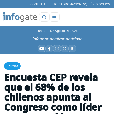
CONTRATE PUBLICIDAD
DONACIONES
QUIÉNES SOMOS
Lunes 10 De Agosto De 2026
Informar, analizar, anticipar
B
YouTube
Facebook
Instagram
X
Bluesky
Política
Encuesta CEP revela
que el 68% de los
chilenos apunta al
Congreso como líder