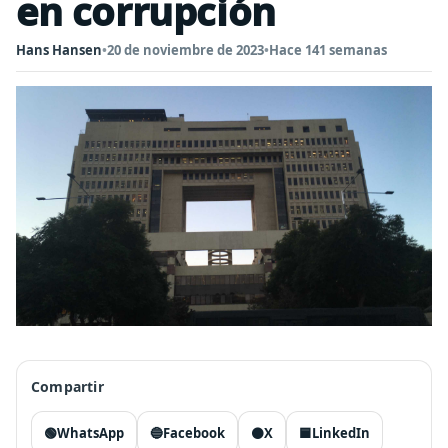
en corrupción
Hans Hansen
•
20 de noviembre de 2023
•
Hace 141 semanas
Compartir
🟢
WhatsApp
🔵
Facebook
⚫
X
🟦
LinkedIn