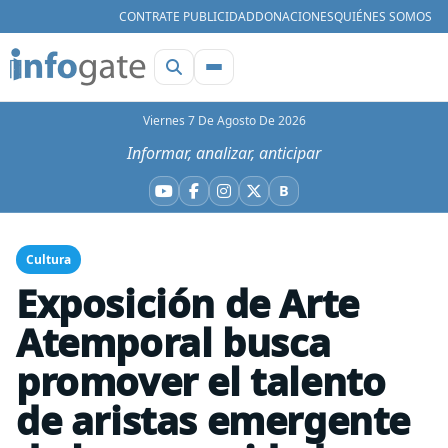
CONTRATE PUBLICIDAD
DONACIONES
QUIÉNES SOMOS
Viernes 7 De Agosto De 2026
Informar, analizar, anticipar
B
YouTube
Facebook
Instagram
X
Bluesky
Cultura
Exposición de Arte
Atemporal busca
promover el talento
de aristas emergente