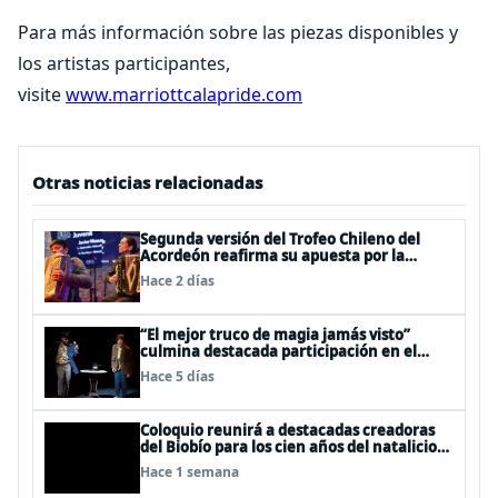
Para más información sobre las piezas disponibles y
los artistas participantes,
visite
www.marriottcalapride.com
Otras noticias relacionadas
Segunda versión del Trofeo Chileno del
Acordeón reafirma su apuesta por la
profesionalización del instrumento en
Hace 2 días
Chile
“El mejor truco de magia jamás visto”
culmina destacada participación en el
Festival Off Avignon 2026
Hace 5 días
Coloquio reunirá a destacadas creadoras
del Biobío para los cien años del natalicio
del artista textil y artesano tomecino
Hace 1 semana
Héctor Herrera “El Pajarero”