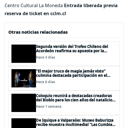
Centro Cultural La Moneda
Entrada liberada previa
reserva de ticket en cclm.cl
Otras noticias relacionadas
Segunda versión del Trofeo Chileno del
Acordeón reafirma su apuesta por la
profesionalización del instrumento en
Hace 3 días
Chile
“El mejor truco de magia jamás visto”
culmina destacada participación en el
Festival Off Avignon 2026
Hace 6 días
Coloquio reunirá a destacadas creadoras
del Biobío para los cien años del natalicio
del artista textil y artesano tomecino
Hace 1 semana
Héctor Herrera “El Pajarero”
De Iquique a Valparaíso: Museo Baburizza
recibe muestra multimedial "Las Cumbias