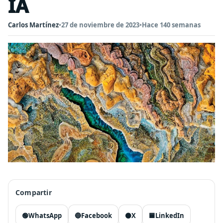
IA
Carlos Martínez
•
27 de noviembre de 2023
•
Hace 140 semanas
Compartir
🟢
WhatsApp
🔵
Facebook
⚫
X
🟦
LinkedIn