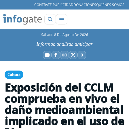
CONTRATE PUBLICIDAD
DONACIONES
QUIÉNES SOMOS
Sábado 8 De Agosto De 2026
Informar, analizar, anticipar
B
YouTube
Facebook
Instagram
X
Bluesky
Cultura
Exposición del CCLM
comprueba en vivo el
daño medioambiental
implicado en el uso de