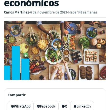
económicos
Carlos Martínez
•
6 de noviembre de 2023
•
Hace 143 semanas
Compartir
🟢
WhatsApp
🔵
Facebook
⚫
X
🟦
LinkedIn