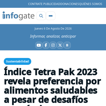
CONTRATE PUBLICIDAD
DONACIONES
QUIÉNES SOMOS
Jueves 6 De Agosto De 2026
Informar, analizar, anticipar
B
YouTube
Facebook
Instagram
X
Bluesky
Sustentabilidad
Índice Tetra Pak 2023
revela preferencia por
alimentos saludables
a pesar de desafíos