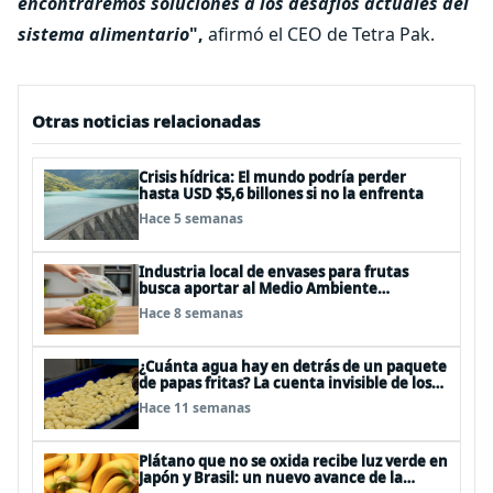
encontraremos soluciones a los desafíos actuales del
sistema alimentario
",
afirmó el CEO de Tetra Pak.
Otras noticias relacionadas
Crisis hídrica: El mundo podría perder
hasta USD $5,6 billones si no la enfrenta
Hace 5 semanas
Industria local de envases para frutas
busca aportar al Medio Ambiente
reduciendo el uso de plástico en sus
Hace 8 semanas
productos
¿Cuánta agua hay en detrás de un paquete
de papas fritas? La cuenta invisible de los
snacks
Hace 11 semanas
Plátano que no se oxida recibe luz verde en
Japón y Brasil: un nuevo avance de la