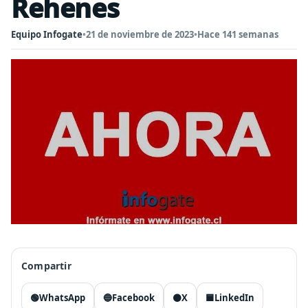
Rehenes
Equipo Infogate
•
21 de noviembre de 2023
•
Hace 141 semanas
Compartir
🟢
WhatsApp
🔵
Facebook
⚫
X
🟦
LinkedIn