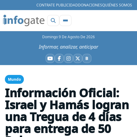
CONTRATE PUBLICIDAD
DONACIONES
QUIÉNES SOMOS
Domingo 9 De Agosto De 2026
Informar, analizar, anticipar
B
YouTube
Facebook
Instagram
X
Bluesky
Mundo
Información Oficial:
Israel y Hamás logran
una Tregua de 4 días
para entrega de 50