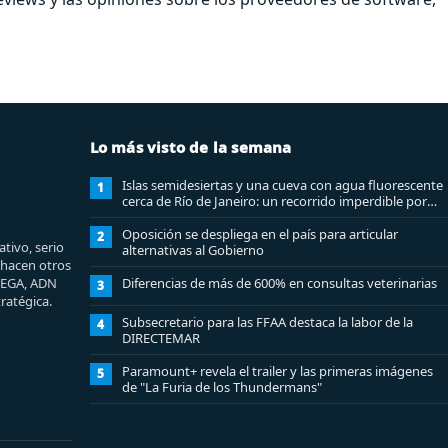
Lo más visto de la semana
Islas semidesiertas y una cueva con agua fluorescente
1
cerca de Río de Janeiro: un recorrido imperdible por
Angra dos Reis
Oposición se despliega en el país para articular
2
tivo, serio
alternativas al Gobierno
e hacen otros
MEGA, ADN
Diferencias de más de 600% en consultas veterinarias
3
ratégica.
Subsecretario para las FFAA destaca la labor de la
4
DIRECTEMAR
Paramount+ revela el trailer y las primeras imágenes
5
de "La Furia de los Thundermans"