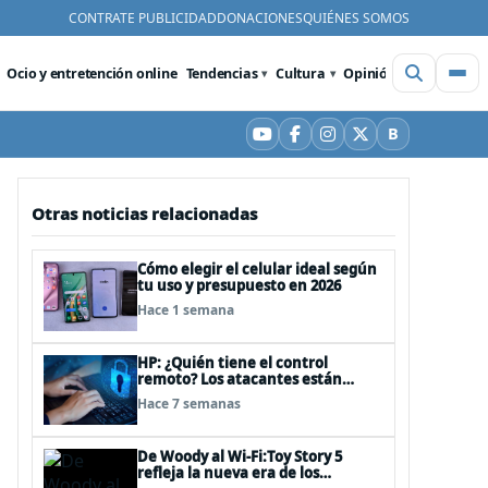
CONTRATE PUBLICIDAD
DONACIONES
QUIÉNES SOMOS
Ocio y entretención online
Tendencias
Cultura
Opinión
Videos
De
B
YouTube
Facebook
Instagram
X
Bluesky
Otras noticias relacionadas
Cómo elegir el celular ideal según
tu uso y presupuesto en 2026
Hace 1 semana
HP: ¿Quién tiene el control
remoto? Los atacantes están
convirtiendo herramientas
Hace 7 semanas
legítimas de acceso remoto en
puertas alternativas
De Woody al Wi-Fi:Toy Story 5
refleja la nueva era de los