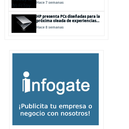
“juguetes digitales”
Hace 7 semanas
HP presenta PCs diseñadas para la
próxima oleada de experiencias
en Windows PC, impulsadas por
Hace 8 semanas
NVIDIA RTX Spark™