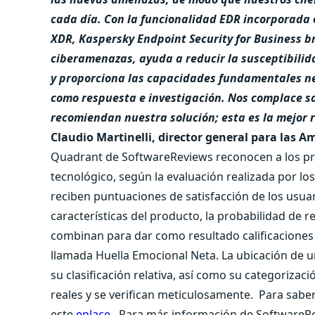
cada día. Con la funcionalidad EDR incorporada
XDR, Kaspersky Endpoint Security for Business b
ciberamenazas, ayuda a reducir la susceptibilid
y proporciona las capacidades fundamentales ne
como respuesta e investigación. Nos complace sa
recomiendan nuestra solución; esta es la mejor 
Claudio Martinelli, director general para las 
Quadrant de SoftwareReviews reconocen a los pr
tecnológico, según la evaluación realizada por lo
reciben puntuaciones de satisfacción de los usuari
características del producto, la probabilidad de 
combinan para dar como resultado calificacione
llamada Huella Emocional Neta. La ubicación de 
su clasificación relativa, así como su categorizac
reales y se verifican meticulosamente.
Para saber
este
enlace
.
Para más información de SoftwareRev