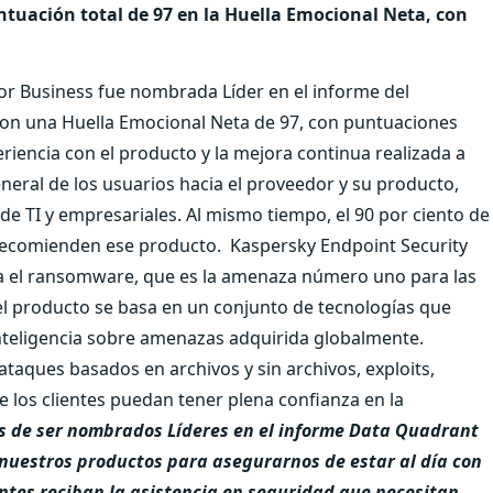
ntuación total de 97 en la Huella Emocional Neta, con
or Business fue nombrada Líder en el informe del
on una Huella Emocional Neta de 97, con puntuaciones
eriencia con el producto y la mejora continua realizada a
eneral de los usuarios hacia el proveedor y su producto,
 de TI y empresariales. Al mismo tiempo, el 90 por ciento de
recomienden ese producto.
Kaspersky Endpoint Security
ra el ransomware, que es la amenaza número uno para las
l producto se basa en un conjunto de tecnologías que
inteligencia sobre amenazas adquirida globalmente.
taques basados en archivos y sin archivos, exploits,
los clientes puedan tener plena confianza en la
 de ser nombrados Líderes en el informe
Data Quadrant
uestros productos para asegurarnos de estar al día con
ntes reciban la asistencia en seguridad que necesitan