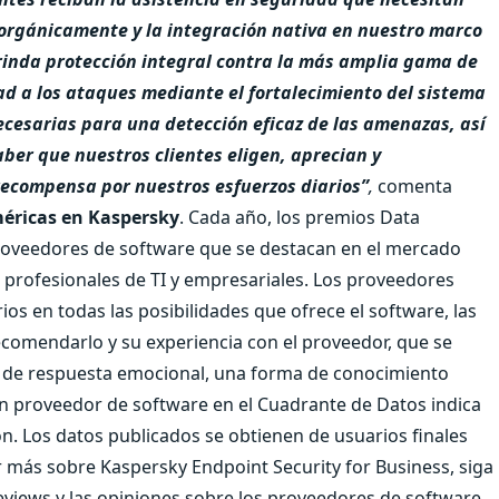
 orgánicamente y la integración nativa en nuestro marco
rinda protección integral contra la más amplia gama de
ad a los ataques mediante el fortalecimiento del sistema
cesarias para una detección eficaz de las amenazas, así
ber que nuestros clientes eligen, aprecian y
recompensa por nuestros esfuerzos diarios”
,
comenta
Américas en Kaspersky
.
Cada año, los premios Data
oveedores de software que se destacan en el mercado
s profesionales de TI y empresariales. Los proveedores
os en todas las posibilidades que ofrece el software, las
recomendarlo y su experiencia con el proveedor, que se
s de respuesta emocional, una forma de conocimiento
un proveedor de software en el Cuadrante de Datos indica
ión. Los datos publicados se obtienen de usuarios finales
 más sobre Kaspersky Endpoint Security for Business, siga
iews y las opiniones sobre los proveedores de software,