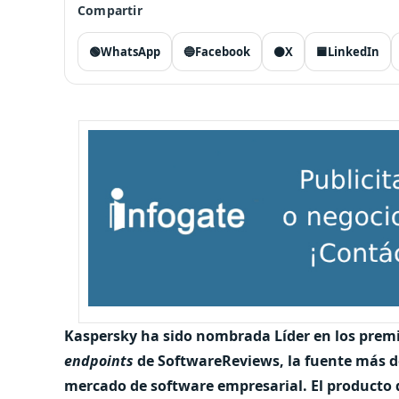
Compartir
🟢
WhatsApp
🔵
Facebook
⚫
X
🟦
LinkedIn
Kaspersky ha sido nombrada Líder en los prem
endpoints
de SoftwareReviews, la fuente más de
mercado de software empresarial. El producto 