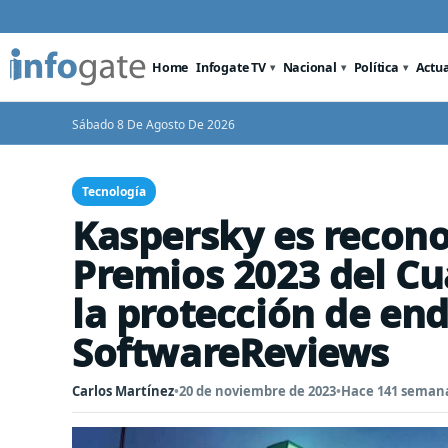
Home
Infogate TV
Nacional
Política
Actu
Sábado 8 De Agosto De 2026
Tecnología
Kaspersky es recono
Premios 2023 del Cu
la protección de en
SoftwareReviews
Carlos Martínez
•
20 de noviembre de 2023
•
Hace 141 seman