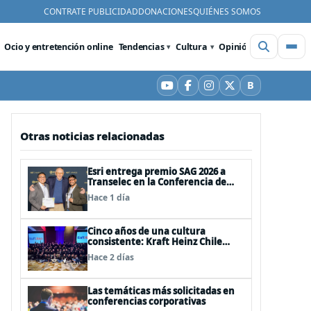
CONTRATE PUBLICIDAD
DONACIONES
QUIÉNES SOMOS
Ocio y entretención online
Tendencias
Cultura
Opinión
Videos
De
B
YouTube
Facebook
Instagram
X
Bluesky
Otras noticias relacionadas
Esri entrega premio SAG 2026 a
Transelec en la Conferencia de
Usuarios en San Diego, Estados
Hace 1 día
Unidos
Cinco años de una cultura
consistente: Kraft Heinz Chile
renueva su certificación Great
Hace 2 días
Place to Work
Las temáticas más solicitadas en
conferencias corporativas