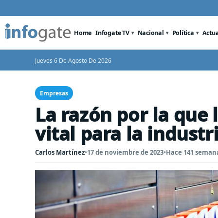
Home
Infogate TV
Nacional
Política
Actu
Jueves 6 De Agosto De 2026
Empresas
La razón por la que 
vital para la industr
Carlos Martínez
•
17 de noviembre de 2023
•
Hace 141 seman