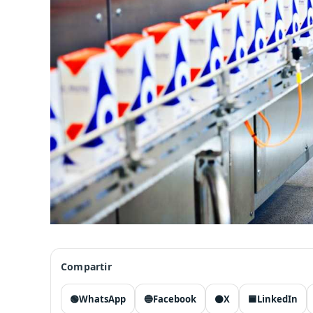
Compartir
🟢
WhatsApp
🔵
Facebook
⚫
X
🟦
LinkedIn