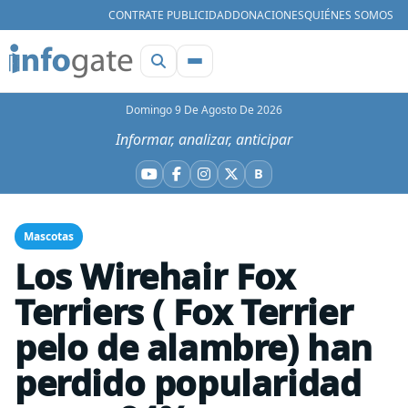
CONTRATE PUBLICIDAD
DONACIONES
QUIÉNES SOMOS
Domingo 9 De Agosto De 2026
Informar, analizar, anticipar
B
YouTube
Facebook
Instagram
X
Bluesky
Mascotas
Los Wirehair Fox
Terriers ( Fox Terrier
pelo de alambre) han
perdido popularidad