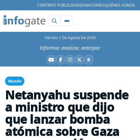
CONTRATE PUBLICIDAD
DONACIONES
QUIÉNES SOMOS
Viernes 7 De Agosto De 2026
Informar, analizar, anticipar
B
YouTube
Facebook
Instagram
X
Bluesky
Mundo
Netanyahu suspende
a ministro que dijo
que lanzar bomba
atómica sobre Gaza