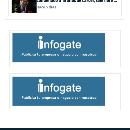
condenado a 15 años de cárcel, sale libre al
anularse su caso
Hace 5 días