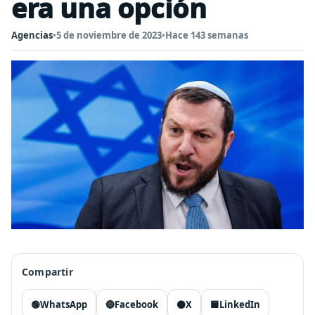
era una opción
Agencias
•
5 de noviembre de 2023
•
Hace 143 semanas
Compartir
🟢
WhatsApp
🔵
Facebook
⚫
X
🟦
LinkedIn