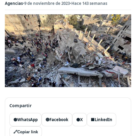
Agencias
•
9 de noviembre de 2023
•
Hace 143 semanas
Compartir
🟢
WhatsApp
🔵
Facebook
⚫
X
🟦
LinkedIn
🔗
Copiar link