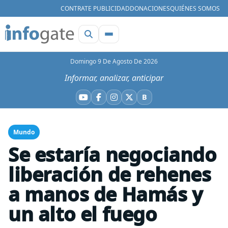
CONTRATE PUBLICIDAD
DONACIONES
QUIÉNES SOMOS
Domingo 9 De Agosto De 2026
Informar, analizar, anticipar
B
YouTube
Facebook
Instagram
X
Bluesky
Mundo
Se estaría negociando
liberación de rehenes
a manos de Hamás y
un alto el fuego