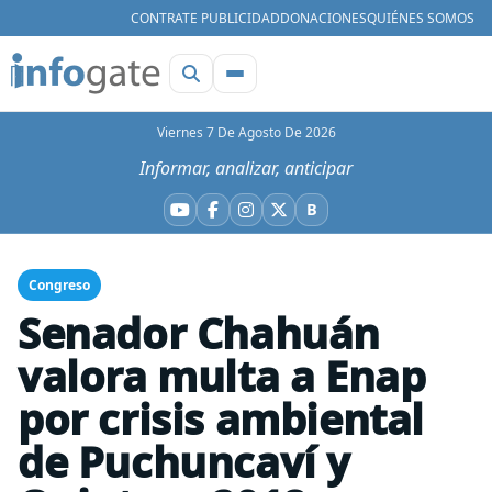
CONTRATE PUBLICIDAD
DONACIONES
QUIÉNES SOMOS
Viernes 7 De Agosto De 2026
Informar, analizar, anticipar
B
YouTube
Facebook
Instagram
X
Bluesky
Congreso
Senador Chahuán
valora multa a Enap
por crisis ambiental
de Puchuncaví y