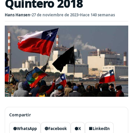
Quintero 2018
Hans Hansen
•
27 de noviembre de 2023
•
Hace 140 semanas
Compartir
🟢
WhatsApp
🔵
Facebook
⚫
X
🟦
LinkedIn