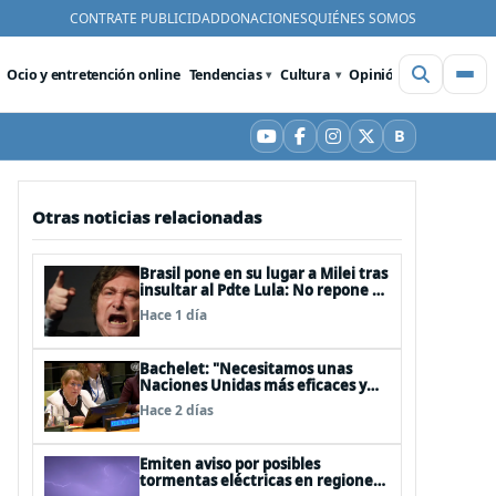
CONTRATE PUBLICIDAD
DONACIONES
QUIÉNES SOMOS
Ocio y entretención online
Tendencias
Cultura
Opinión
Videos
De
B
YouTube
Facebook
Instagram
X
Bluesky
Otras noticias relacionadas
Brasil pone en su lugar a Milei tras
insultar al Pdte Lula: No repone al
embajador en BBSS y rebaja la
Hace 1 día
relación bilateral
Bachelet: "Necesitamos unas
Naciones Unidas más eficaces y
cercanas a las personas"
Hace 2 días
Emiten aviso por posibles
tormentas eléctricas en regiones