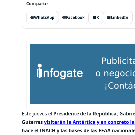
Compartir
🟢
WhatsApp
🔵
Facebook
⚫
X
🟦
LinkedIn
Este jueves el
Presidente de la República, Gabrie
Guterres
visitarán la Antártica y en concreto l
hace el INACH y las bases de las FFAA nacional