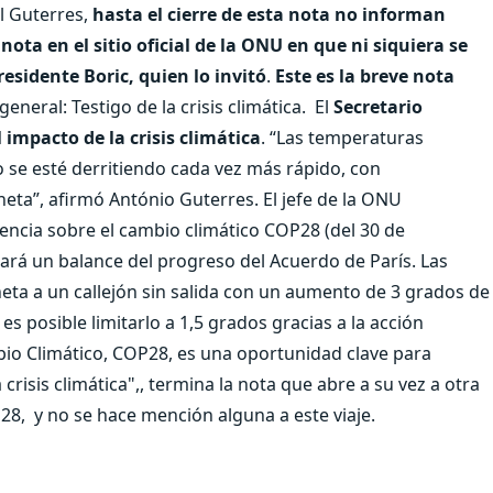
l Guterres,
hasta el cierre de esta nota no informan
nota en el sitio oficial de la ONU en que ni siquiera se
residente Boric, quien lo invitó
.
Este es la breve nota
eneral: Testigo de la crisis climática. El
Secretario
 impacto de la crisis climática
. “Las temperaturas
o se esté derritiendo cada vez más rápido, con
eta”, afirmó António Guterres. El jefe de la ONU
encia sobre el cambio climático COP28 (del 30 de
rá un balance del progreso del Acuerdo de París. Las
eta a un callejón sin salida con un aumento de 3 grados de
 posible limitarlo a 1,5 grados gracias a la acción
bio Climático, COP28, es una oportunidad clave para
crisis climática",, termina la nota que abre a su vez a otra
28, y no se hace mención alguna a este viaje.