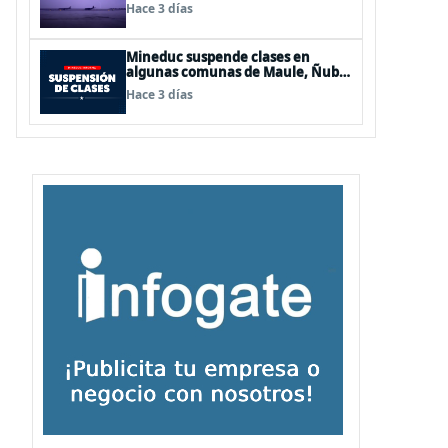
de Los Lagos y Aysén
Hace 3 días
Mineduc suspende clases en
algunas comunas de Maule, Ñuble
y La Araucanía para este lunes
Hace 3 días