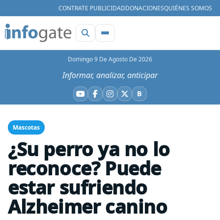
CONTRATE PUBLICIDAD
DONACIONES
QUIÉNES SOMOS
Domingo 9 De Agosto De 2026
Informar, analizar, anticipar
B
YouTube
Facebook
Instagram
X
Bluesky
Mascotas
¿Su perro ya no lo
reconoce? Puede
estar sufriendo
Alzheimer canino