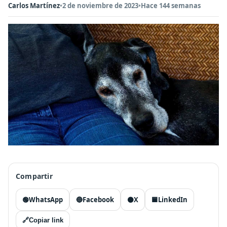
Carlos Martínez
•
2 de noviembre de 2023
•
Hace 144 semanas
Compartir
🟢
WhatsApp
🔵
Facebook
⚫
X
🟦
LinkedIn
🔗
Copiar link