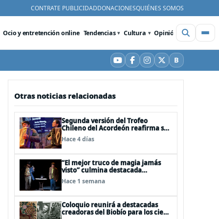
CONTRATE PUBLICIDAD
DONACIONES
QUIÉNES SOMOS
Ocio y entretención online
Tendencias
Cultura
Opinión
Videos
De
B
YouTube
Facebook
Instagram
X
Bluesky
Otras noticias relacionadas
Segunda versión del Trofeo
Chileno del Acordeón reafirma su
apuesta por la profesionalización
Hace 4 días
del instrumento en Chile
“El mejor truco de magia jamás
visto” culmina destacada
participación en el Festival Off
Hace 1 semana
Avignon 2026
Coloquio reunirá a destacadas
creadoras del Biobío para los cien