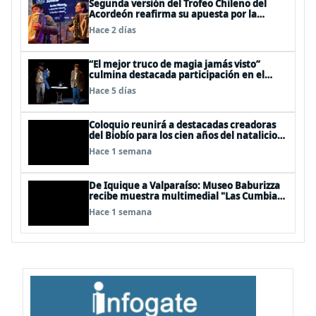
Segunda versión del Trofeo Chileno del
Acordeón reafirma su apuesta por la
profesionalización del instrumento en
Hace 2 días
Chile
“El mejor truco de magia jamás visto”
culmina destacada participación en el
Festival Off Avignon 2026
Hace 5 días
Coloquio reunirá a destacadas creadoras
del Biobío para los cien años del natalicio
del artista textil y artesano tomecino
Hace 1 semana
Héctor Herrera “El Pajarero”
De Iquique a Valparaíso: Museo Baburizza
recibe muestra multimedial "Las Cumbias
que escuchamos allá arriba"
Hace 1 semana