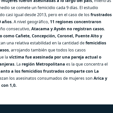
9 mujeres fueron asesinadas a lo largo del país
, mientras
medio se comete un femicidio cada 9 días. El estudio
o casi igual desde 2013, pero en el caso de los
frustrados
0 años
. A nivel geográfico,
11 regiones concentraron
año consecutivo,
Atacama y Aysén no registran casos
.
 como Cañete, Concepción, Coronel, Puente Alto y
an una relativa estabilidad en la cantidad de
femicidios
casos
, arrojando también que todos los casos
ue la
víctima fue asesinada por una pareja actual o
ranjeras
. La
región Metropolitana
es la que concentra el
anto a los femicidios frustrados comparte con La
bezan los asesinatos consumados de mujeres son
Arica y
 con 1,0.