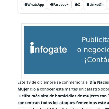
🟢
WhatsApp
🔵
Facebook
⚫
X
🟦
LinkedIn
Este 19 de diciembre se conmemora el
Día Nacion
Mujer
dio a conocer este martes un catastro sobre
la
cifra más alta de homicidios de mujeres con
concentran todos los ataques femeninos este 