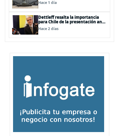
Hace 1 día
Dettleff resalta la importancia
para Chile de la presentación ante
la ONU de la Plataforma
Hace 2 días
Continental Extendida del
Archipiélago Juan Fernández