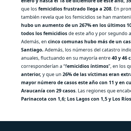
enero y hasta el 18 de diciembre de este año, 3
que los
femicidios frustrado llega a 208
. En pro
también revela que los femicidios se han mantenid
hubo un aumento de un 267% en los últimos 1
todos los femicidios
de este año y por segundo 
Además, en
cinco comunas hubo más de un caso
Santiago.
Además, los números del catastro indic
anuales, fluctuando en su mayoría entre
40 y 46 
corresponderían a “f
emicidios íntimos
”, en los q
anterior,
y que un
26% de las víctimas eran ext
mayor número de casos este año con 11 y en cu
Araucanía con 29 casos
. Las regiones que enca
Parinacota con 1,6; Los Lagos con 1,5 y Los Ríos